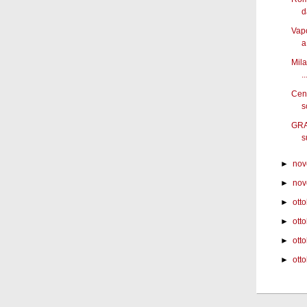
d
Vapo
a.
Mila
..
Cena
s
GRA
s
►
nov
►
nov
►
ott
►
ott
►
ott
►
otto