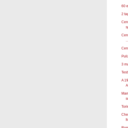
60 e
2 ta
Cena
s
Cena
..
Cena
Puli
3 ma
Test
A 19
Ai
Mani
s
Tori
Chec
M
Rom