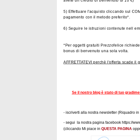
avete un credito di benvenuto di 10 €)
5) Effettuare l'acquisto cliccando sul C
pagamento con il metodo preferito*.
6) Seguire le istruzioni contenute nell em
*Per oggetti gratuiti Prezzofelice richiede
bonus di benvenuto una sola volta.
AFFRETTATEVI perchè l'offerta scade il 
Se il nostro blog è stato di tuo gradim
- iscriverti alla nostra newsletter (Riquadro in
- segui la nostra pagina facebook https:/
(cliccando Mi piace in
QUESTA PAGINA
oppu