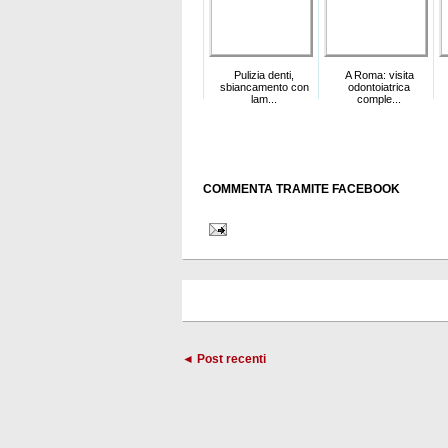
Pulizia denti,
A Roma: visita
sbiancamento con
odontoiatrica
lam...
comple...
COMMENTA TRAMITE FACEBOOK
◄ Post recenti