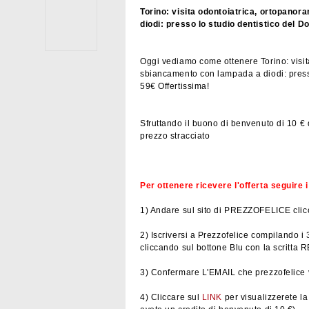
Torino: visita odontoiatrica, ortopanor
diodi: presso lo studio dentistico del D
Oggi vediamo come ottenere Torino: visita
sbiancamento con lampada a diodi: presso
59€ Offertissima!
Sfruttando il buono di benvenuto di 10 € d
prezzo stracciato
Per ottenere ricevere l'offerta seguire 
1) Andare sul sito di PREZZOFELICE cli
2) Iscriversi a Prezzofelice compilando i 
cliccando sul bottone Blu con la scrit
3) Confermare L'EMAIL che prezzofelice v
4) Cliccare sul
LINK
per visualizzerete l