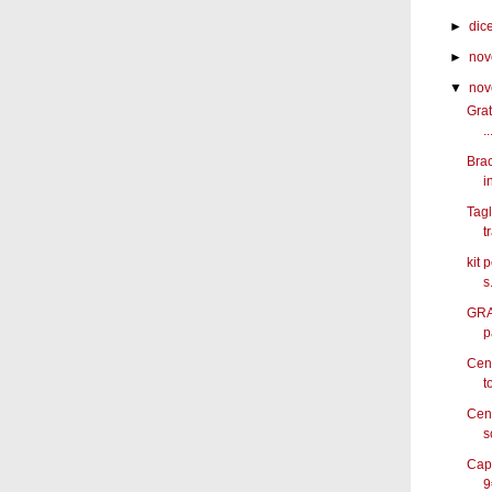
►
dic
►
nov
▼
nov
Grat
..
Brac
in
Tagl
t
kit 
s.
GRAT
p
Cena
to
Cena
s
Cape
9