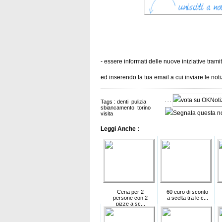
- essere informati delle nuove iniziative trami
ed inserendo la tua email a cui inviare le no
Tags :
denti
pulizia
sbiancamento
torino
visita
Leggi Anche :
Cena per 2
60 euro di sconto
persone con 2
a scelta tra le c...
pizze a sc...