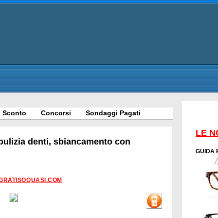
 Sconto
Concorsi
Sondaggi Pagati
LE N
 pulizia denti, sbiancamento con
GUIDA 
GRATISOQUASI.COM