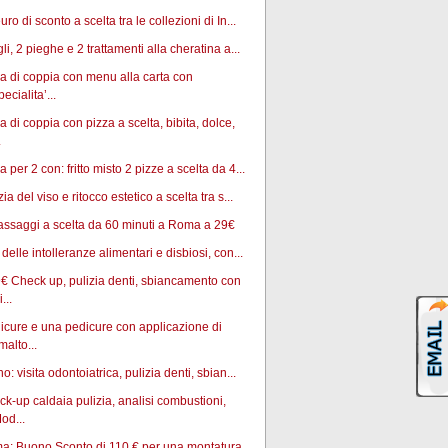
uro di sconto a scelta tra le collezioni di In...
gli, 2 pieghe e 2 trattamenti alla cheratina a...
 di coppia con menu alla carta con
pecialita’...
 di coppia con pizza a scelta, bibita, dolce,
.
 per 2 con: fritto misto 2 pizze a scelta da 4...
zia del viso e ritocco estetico a scelta tra s...
ssaggi a scelta da 60 minuti a Roma a 29€
 delle intolleranze alimentari e disbiosi, con...
€ Check up, pulizia denti, sbiancamento con
...
cure e una pedicure con applicazione di
malto...
no: visita odontoiatrica, pulizia denti, sbian...
k-up caldaia pulizia, analisi combustioni,
od...
a: Buono Sconto di 110 € per una montatura