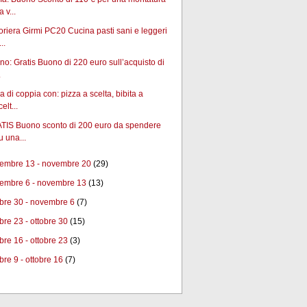
a v...
riera Girmi PC20 Cucina pasti sani e leggeri
..
no: Gratis Buono di 220 euro sull’acquisto di
.
 di coppia con: pizza a scelta, bibita a
celt...
TIS Buono sconto di 200 euro da spendere
u una...
embre 13 - novembre 20
(29)
embre 6 - novembre 13
(13)
obre 30 - novembre 6
(7)
obre 23 - ottobre 30
(15)
obre 16 - ottobre 23
(3)
bre 9 - ottobre 16
(7)