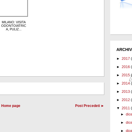
MILANO: VISITA
ODONTOIATRIC
A, PULIZ...
ARCHIV
►
2017
►
2016
►
2015
►
2014
►
2013
►
2012
Home page
Post Precedeti ►
▼
2011
►
dic
►
dic
►
dic