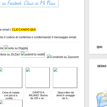
te email (
CLICCANDO QUI
)
tizie il codice di conferma e confermando il messaggio email.
QUI:
SEGUI 
Cena di coppia
GRATIS A
Spazzolino da
con pizza a
MILANO: Buono
denti in omaggio
scelta, ...
da 150 x ac...
da S...