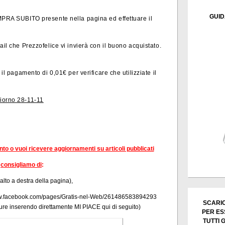
GUID
OMPRA SUBITO presente nella pagina ed effettuare il
ail che Prezzofelice vi invierà con il buono acquistato.
 il pagamento di 0,01€ per verificare che utilizziate il
giorno 28-11-11
ento o vuoi ricevere aggiornamenti su articoli pubblicati
consigliamo di
:
 alto a destra della pagina),
/www.facebook.com/pages/Gratis-nel-Web/261486583894293
SCARIC
re inserendo direttamente
MI PIACE qui di seguito)
PER ES
TUTTI 