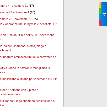
embre 4 - dicembre 11
(17)
embre 27 - dicembre 4
(16)
embre 20 - novembre 27
(25)
is 2 abbronzature spray viso e decollete’ e 2
.
ciale Usb da 2Gb a soli 5,00 € spedizione
cl...
io, colore, shampoo, crema, piega e
rattament...
per riparare ammaccature della carrozzeria a
..
IS a Torino in ristorante mangi tutta la
asta...
 messicana a Milano per 2 persone a 5 € in
t...
 per 2 persone con 2 pizze a
celta,bevande e ...
lli donna: Piega,shampoo,ricostruzione a
€ a ...