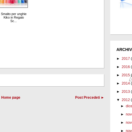
Smalto per unghie
Kiko in Regalo
Sc...
ARCHIV
►
2017
►
2016
►
2015
►
2014
►
2013
Home page
Post Precedeti ►
▼
2012
►
dic
►
nov
►
nov
►
nov