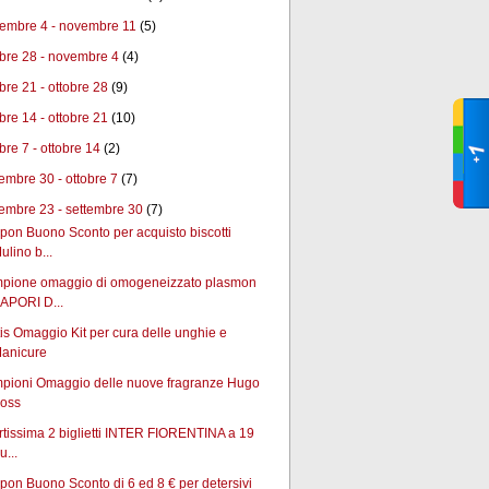
embre 4 - novembre 11
(5)
obre 28 - novembre 4
(4)
obre 21 - ottobre 28
(9)
obre 14 - ottobre 21
(10)
bre 7 - ottobre 14
(2)
tembre 30 - ottobre 7
(7)
tembre 23 - settembre 30
(7)
on Buono Sconto per acquisto biscotti
ulino b...
pione omaggio di omogeneizzato plasmon
APORI D...
is Omaggio Kit per cura delle unghie e
anicure
pioni Omaggio delle nuove fragranze Hugo
oss
rtissima 2 biglietti INTER FIORENTINA a 19
u...
on Buono Sconto di 6 ed 8 € per detersivi