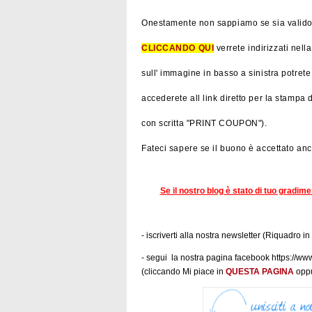
Onestamente non sappiamo se sia valido i
CLICCANDO QUI
verrete indirizzati nel
sull' immagine in basso a sinistra potre
accederete all link diretto per la stampa
con scritta "PRINT COUPON").
Fateci sapere se il buono è accettato anch
Se il nostro blog è stato di tuo gradim
- iscriverti alla nostra newsletter (Riquadro in
- segui la nostra pagina facebook https:/
(cliccando Mi piace in
QUESTA PAGINA
oppu