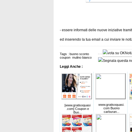
- essere informati delle nuove iniziative trami
ed inserendo la tua email a cui inviare le no
Tags :
buono sconto
coupon
mulino bianco
Leggi Anche :
www.gratisoquasi.
[www.gratisoquasi
com Buono
.com] Coupon e
carburan...
Buo...