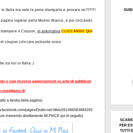
n Italia ma vale la pena stamparlo e provare no?!?!?!
GUID
la pagina inglese della Mulino Bianco, e poi cliccando
te stampare il Coupon,
in alternativa
CLICCANDO QUI
 del coupon (cliccare pulsante rosso
e da noi in Italia :)
ento o vuoi ricevere aggiornamenti su articoli pubblicati
consigliamo di
:
 alto a destra della pagina),
/www.facebook.com/pages/Gratis-nel-Web/261486583894293
re inserendo direttamente
MI PIACE qui di seguito)
SCARIC
PER ES
TUTTI 