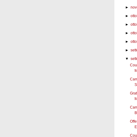
►
nov
►
ott
►
ott
►
ott
►
otto
►
set
▼
set
Coup
M
Cam
S
Grat
M
Cam
B
Offe
E
Coup