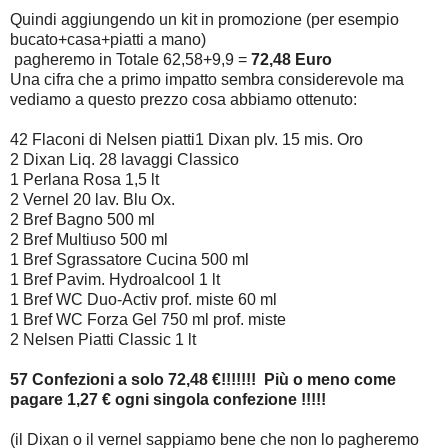
Quindi aggiungendo un kit in promozione (per esempio
bucato+casa+piatti a mano)
pagheremo in Totale 62,58+9,9 =
72,48 Euro
Una cifra che a primo impatto sembra considerevole ma
vediamo a questo prezzo cosa abbiamo ottenuto:
42 Flaconi di Nelsen piatti1 Dixan plv. 15 mis. Oro
2 Dixan Liq. 28 lavaggi Classico
1 Perlana Rosa 1,5 lt
2 Vernel 20 lav. Blu Ox.
2 Bref Bagno 500 ml
2 Bref Multiuso 500 ml
1 Bref Sgrassatore Cucina 500 ml
1 Bref Pavim. Hydroalcool 1 lt
1 Bref WC Duo-Activ prof. miste 60 ml
1 Bref WC Forza Gel 750 ml prof. miste
2 Nelsen Piatti Classic 1 lt
57 Confezioni a solo 72,48 €!!!!!!! Più o meno come
pagare 1,27 € ogni singola confezione !!!!!
(il Dixan o il vernel sappiamo bene che non lo pagheremo