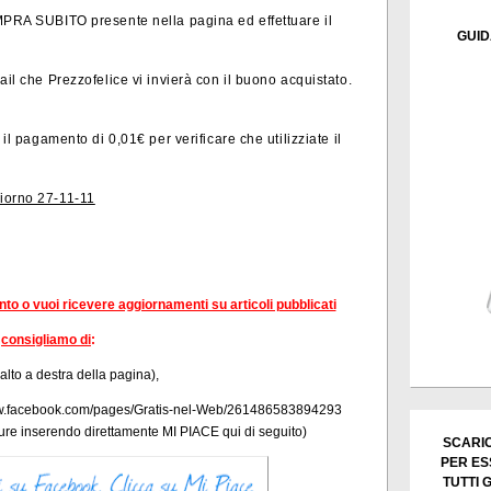
OMPRA SUBITO presente nella pagina ed effettuare il
GUID
ail che Prezzofelice vi invierà con il buono acquistato.
 il pagamento di 0,01€ per verificare che utilizziate il
giorno 27-11-11
ento o vuoi ricevere aggiornamenti su articoli pubblicati
consigliamo di
:
 alto a destra della pagina),
/www.facebook.com/pages/Gratis-nel-Web/261486583894293
re inserendo direttamente
MI PIACE qui di seguito)
SCARIC
PER ES
TUTTI 