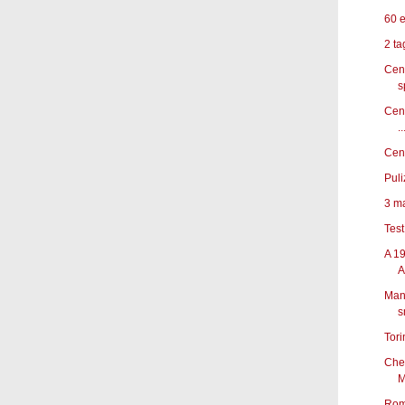
60 e
2 ta
Cena
s
Cena
..
Cena
Puli
3 ma
Test
A 19
Ai
Mani
s
Tori
Chec
M
Rom