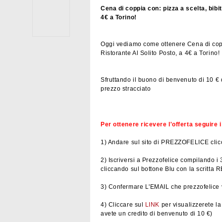
Cena di coppia con: pizza a scelta, bibit
4€ a Torino!
Oggi vediamo come ottenere Cena di coppia
Ristorante Al Solito Posto, a 4€ a Torino!
Sfruttando il buono di benvenuto di 10 € d
prezzo stracciato
Per ottenere ricevere l'offerta seguire 
1) Andare sul sito di PREZZOFELICE cli
2) Iscriversi a Prezzofelice compilando i 
cliccando sul bottone Blu con la scrit
3) Confermare L'EMAIL che prezzofelice v
4) Cliccare sul
LINK
per visualizzerete l
avete un credito di benvenuto di 10 €)