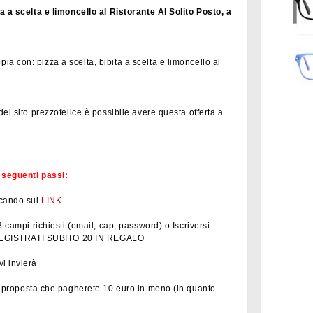
a a scelta e limoncello al Ristorante Al Solito Posto, a
 con: pizza a scelta, bibita a scelta e limoncello al
el sito prezzofelice è possibile avere questa offerta a
i seguenti passi:
ccando sul
LINK
3 campi richiesti (email, cap, password) o Iscriversi
ta REGISTRATI SUBITO 20 IN REGALO
i invierà
a proposta che pagherete 10 euro in meno (in quanto