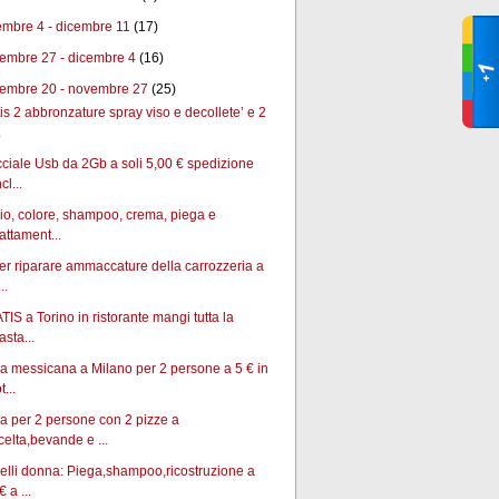
embre 4 - dicembre 11
(17)
embre 27 - dicembre 4
(16)
embre 20 - novembre 27
(25)
is 2 abbronzature spray viso e decollete’ e 2
.
ciale Usb da 2Gb a soli 5,00 € spedizione
cl...
io, colore, shampoo, crema, piega e
rattament...
per riparare ammaccature della carrozzeria a
..
IS a Torino in ristorante mangi tutta la
asta...
 messicana a Milano per 2 persone a 5 € in
t...
 per 2 persone con 2 pizze a
celta,bevande e ...
lli donna: Piega,shampoo,ricostruzione a
€ a ...