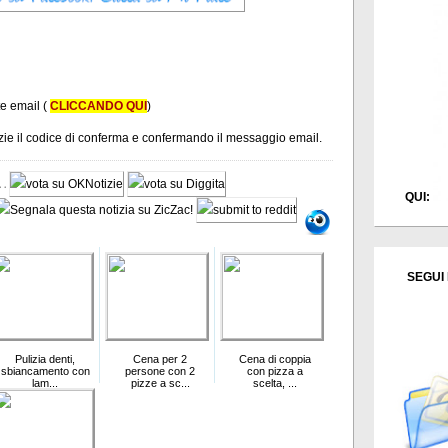
te email (
CLICCANDO QUI
)
tizie il codice di conferma e confermando il messaggio email.
QUI:
SEGUI 
Pulizia denti,
Cena per 2
Cena di coppia
sbiancamento con
persone con 2
con pizza a
lam...
pizze a sc...
scelta, ...