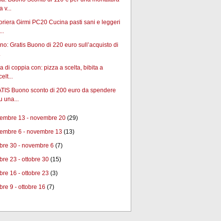
a v...
riera Girmi PC20 Cucina pasti sani e leggeri
..
no: Gratis Buono di 220 euro sull’acquisto di
.
 di coppia con: pizza a scelta, bibita a
celt...
TIS Buono sconto di 200 euro da spendere
u una...
embre 13 - novembre 20
(29)
embre 6 - novembre 13
(13)
obre 30 - novembre 6
(7)
obre 23 - ottobre 30
(15)
obre 16 - ottobre 23
(3)
bre 9 - ottobre 16
(7)