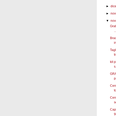
►
dic
►
nov
▼
nov
Grat
..
Brac
in
Tagl
t
kit 
s.
GRAT
p
Cena
to
Cena
s
Cape
9