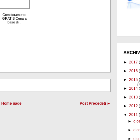
Completamente
GRATIS Cena a
base di...
ARCHIV
►
2017
►
2016
►
2015
►
2014
►
2013
Home page
Post Precedeti ►
►
2012
▼
2011
►
dic
►
dic
►
dic