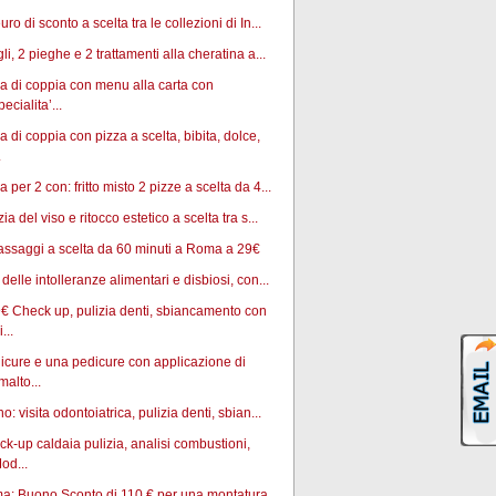
uro di sconto a scelta tra le collezioni di In...
gli, 2 pieghe e 2 trattamenti alla cheratina a...
 di coppia con menu alla carta con
pecialita’...
 di coppia con pizza a scelta, bibita, dolce,
.
 per 2 con: fritto misto 2 pizze a scelta da 4...
zia del viso e ritocco estetico a scelta tra s...
ssaggi a scelta da 60 minuti a Roma a 29€
 delle intolleranze alimentari e disbiosi, con...
€ Check up, pulizia denti, sbiancamento con
...
cure e una pedicure con applicazione di
malto...
no: visita odontoiatrica, pulizia denti, sbian...
k-up caldaia pulizia, analisi combustioni,
od...
a: Buono Sconto di 110 € per una montatura