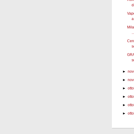
d
Vapo
a.
Mila
..
Cena
s
GRA
s
►
nov
►
nov
►
ott
►
ott
►
ott
►
otto