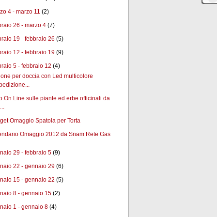
zo 4 - marzo 11
(2)
braio 26 - marzo 4
(7)
braio 19 - febbraio 26
(5)
braio 12 - febbraio 19
(9)
braio 5 - febbraio 12
(4)
ione per doccia con Led multicolore
pedizione...
o On Line sulle piante ed erbe officinali da
...
get Omaggio Spatola per Torta
endario Omaggio 2012 da Snam Rete Gas
naio 29 - febbraio 5
(9)
naio 22 - gennaio 29
(6)
naio 15 - gennaio 22
(5)
naio 8 - gennaio 15
(2)
naio 1 - gennaio 8
(4)