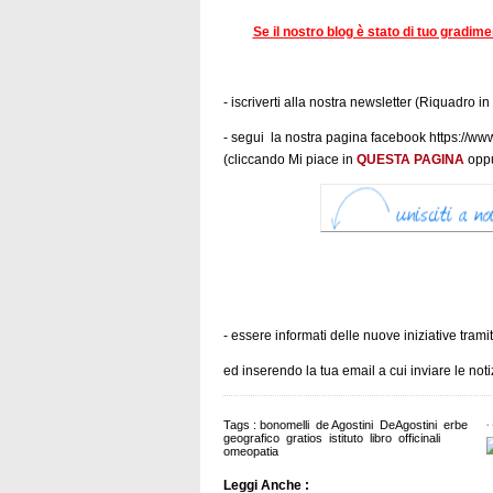
Se il nostro blog è stato di tuo gradim
- iscriverti alla nostra newsletter (Riquadro in
- segui la nostra pagina facebook https:/
(cliccando Mi piace in
QUESTA PAGINA
oppu
- essere informati delle nuove iniziative trami
ed inserendo la tua email a cui inviare le no
Tags :
bonomelli
de Agostini
DeAgostini
erbe
geografico
gratios
istituto
libro
officinali
omeopatia
Leggi Anche :