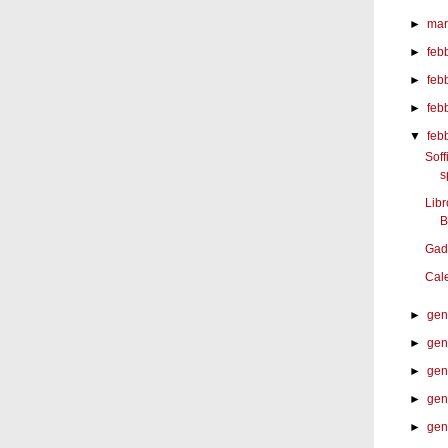
►
mar
►
feb
►
feb
►
feb
▼
feb
Soff
s
Libr
B
Gad
Cal
►
gen
►
gen
►
gen
►
gen
►
gen