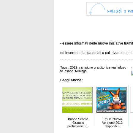
- essere informati delle nuove iniziative trami
ed inserendo la tua email a cui inviare le no
Tags :
2012
campione gratuito
ice tea
infuso
te
tisana
twinings
Leggi Anche :
Buono Sconto
Emule Nuova
Gratuito
Versione 2012
profumerie Li...
disponibi...