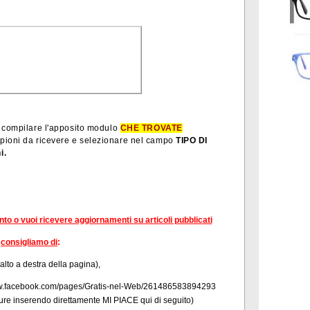
e compilare l'apposito modulo
CHE TROVATE
mpioni da ricevere e selezionare nel campo
TIPO DI
i.
ento o vuoi ricevere aggiornamenti su articoli pubblicati
consigliamo di
:
 alto a destra della pagina),
/www.facebook.com/pages/Gratis-nel-Web/261486583894293
re inserendo direttamente
MI PIACE qui di seguito)