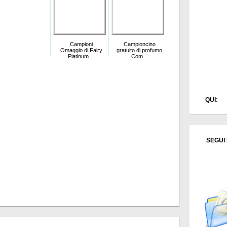
Campioni
Campioncino
Omaggio di Fairy
gratuito di profumo
Platinum ...
Com...
QUI:
SEGUI 