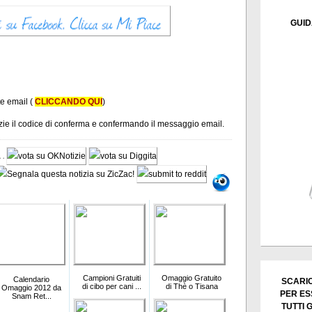
GUID
te email (
CLICCANDO QUI
)
tizie il codice di conferma e confermando il messaggio email.
Campioni Gratuiti
Omaggio Gratuito
Calendario
SCARIC
di cibo per cani ...
di Thè o Tisana
Omaggio 2012 da
PER ES
Snam Ret...
TUTTI 