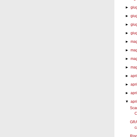
►
giu
►
giu
►
giu
►
giu
►
mag
►
mag
►
mag
►
mag
►
apr
►
apri
►
apri
▼
apri
Scar
C
GRA
c
Risp