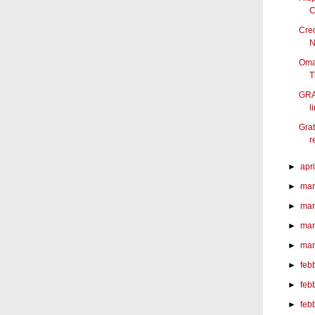
C
Cred
N
Omag
Ti
GRAT
li
Grat
r
►
apri
►
mar
►
mar
►
mar
►
mar
►
feb
►
feb
►
feb