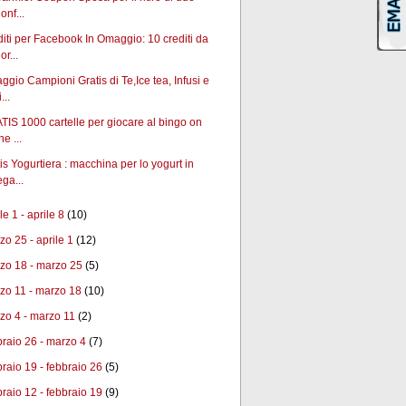
onf...
iti per Facebook In Omaggio: 10 crediti da
or...
gio Campioni Gratis di Te,Ice tea, Infusi e
...
IS 1000 cartelle per giocare al bingo on
ne ...
is Yogurtiera : macchina per lo yogurt in
ega...
le 1 - aprile 8
(10)
zo 25 - aprile 1
(12)
zo 18 - marzo 25
(5)
zo 11 - marzo 18
(10)
zo 4 - marzo 11
(2)
braio 26 - marzo 4
(7)
braio 19 - febbraio 26
(5)
braio 12 - febbraio 19
(9)