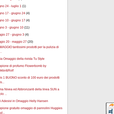
gno 24 - luglio 1
(1)
gno 17 - giugno 24
(4)
gno 10 - giugno 17
(4)
gno 3 - giugno 10
(11)
gio 27 - giugno 3
(4)
gio 20 - maggio 27
(20)
MAGGIO tantissimi prodotti per la pulizia di
..
a Omaggio della rivista Tu Style
pione di profumo Flowerbomb by
iktor&Rolf
is 1 BUONO sconto di 100 euro dei prodotti
is...
ma Nivea ed Abbronzanti della linea SUN a
olo ...
di Adesivi in Omaggio Helly Hansen
pione gratuito omaggio di pannolini Huggies
ul...