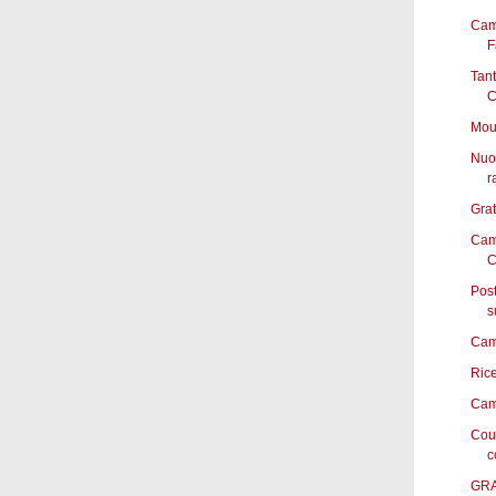
Cam
F
Tan
C
Mous
Nuov
r
Grat
Camp
C
Pos
s
Camp
Rice
Cam
Cou
c
GRAT