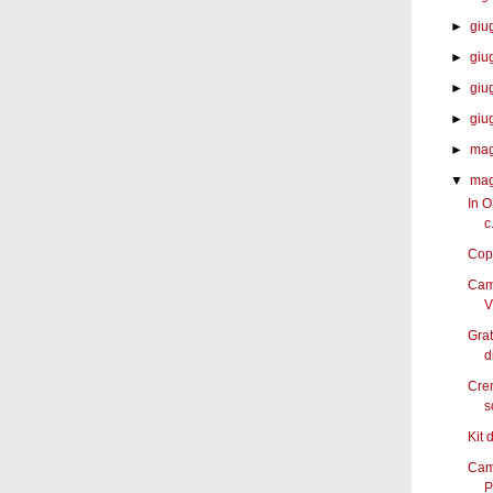
►
giu
►
giu
►
giu
►
giu
►
mag
▼
mag
In O
c.
Copi
Cam
V
Grat
d
Cre
s
Kit 
Cam
P