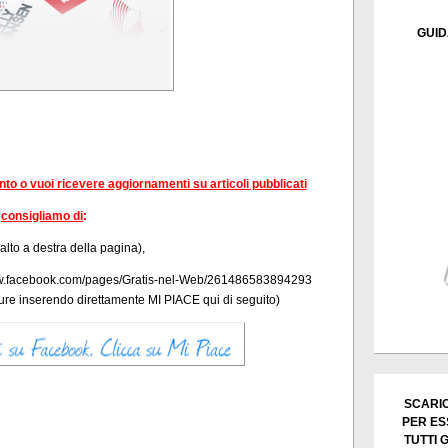
GUID
ento o vuoi ricevere aggiornamenti su articoli pubblicati
consigliamo di
:
 alto a destra della pagina),
/www.facebook.com/pages/Gratis-nel-Web/261486583894293
re inserendo direttamente
MI PIACE qui di seguito)
SCARIC
PER ES
TUTTI 