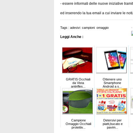
- essere informati delle nuove iniziative trami
ed inserendo la tua email a cui inviare le no
Tags :
adesivi
campioni
omaggio
Leggi Anche :
GRATIS Occhiali
Ottenere uno
da Vista
Smartphone
antirifles...
Android a s...
Campione
Detersivi per
Omaggio Occhiali
piatti,bucato e
protettiv...
pavim...