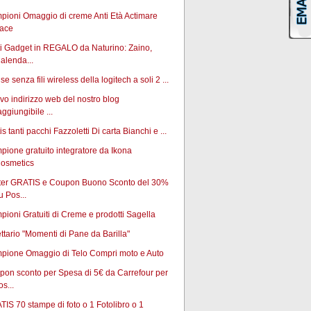
pioni Omaggio di creme Anti Età Actimare
ace
ti Gadget in REGALO da Naturino: Zaino,
alenda...
e senza fili wireless della logitech a soli 2 ...
o indirizzo web del nostro blog
aggiungibile ...
is tanti pacchi Fazzoletti Di carta Bianchi e ...
ione gratuito integratore da Ikona
osmetics
ter GRATIS e Coupon Buono Sconto del 30%
u Pos...
ioni Gratuiti di Creme e prodotti Sagella
ttario "Momenti di Pane da Barilla"
pione Omaggio di Telo Compri moto e Auto
pon sconto per Spesa di 5€ da Carrefour per
os...
IS 70 stampe di foto o 1 Fotolibro o 1